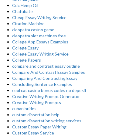
Cdc Hemp Oil
Chatubate
Cheap Essay Writing Service
Citation Machine
cleopatra casino game
cleopatra slot machines free
College App Essays Examples
College Essay
College Essay Writing Service
College Papers
compare and contrast essay outline
Compare And Contrast Essay Samples
Comparing And Contrasting Essay
Concluding Sentence Examples
cool cat casino bonus codes no deposit
Creative Writing Prompt Generator
Creative Writing Prompts
cuban brides
custom dissertation help
custom dissertation writing services
Custom Essay Paper Writing
Custom Essay Service