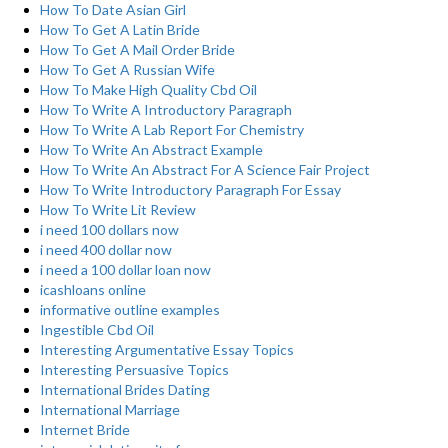
How To Date Asian Girl
How To Get A Latin Bride
How To Get A Mail Order Bride
How To Get A Russian Wife
How To Make High Quality Cbd Oil
How To Write A Introductory Paragraph
How To Write A Lab Report For Chemistry
How To Write An Abstract Example
How To Write An Abstract For A Science Fair Project
How To Write Introductory Paragraph For Essay
How To Write Lit Review
i need 100 dollars now
i need 400 dollar now
i need a 100 dollar loan now
icashloans online
informative outline examples
Ingestible Cbd Oil
Interesting Argumentative Essay Topics
Interesting Persuasive Topics
International Brides Dating
International Marriage
Internet Bride