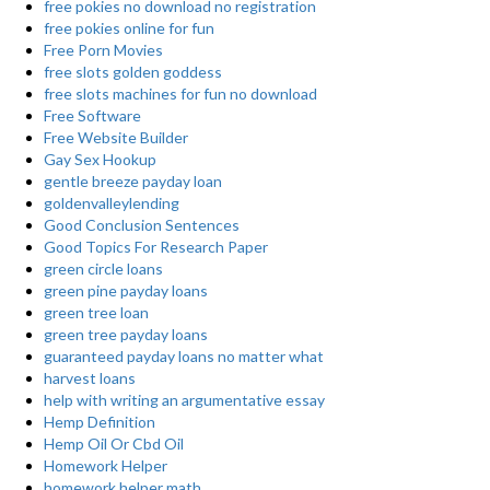
free pokies no download no registration
free pokies online for fun
Free Porn Movies
free slots golden goddess
free slots machines for fun no download
Free Software
Free Website Builder
Gay Sex Hookup
gentle breeze payday loan
goldenvalleylending
Good Conclusion Sentences
Good Topics For Research Paper
green circle loans
green pine payday loans
green tree loan
green tree payday loans
guaranteed payday loans no matter what
harvest loans
help with writing an argumentative essay
Hemp Definition
Hemp Oil Or Cbd Oil
Homework Helper
homework helper math