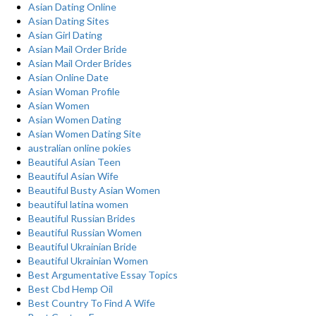
Asian Dating Online
Asian Dating Sites
Asian Girl Dating
Asian Mail Order Bride
Asian Mail Order Brides
Asian Online Date
Asian Woman Profile
Asian Women
Asian Women Dating
Asian Women Dating Site
australian online pokies
Beautiful Asian Teen
Beautiful Asian Wife
Beautiful Busty Asian Women
beautiful latina women
Beautiful Russian Brides
Beautiful Russian Women
Beautiful Ukrainian Bride
Beautiful Ukrainian Women
Best Argumentative Essay Topics
Best Cbd Hemp Oil
Best Country To Find A Wife