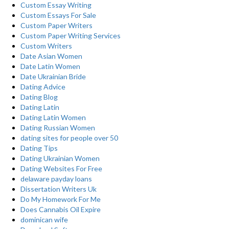
Custom Essay Writing
Custom Essays For Sale
Custom Paper Writers
Custom Paper Writing Services
Custom Writers
Date Asian Women
Date Latin Women
Date Ukrainian Bride
Dating Advice
Dating Blog
Dating Latin
Dating Latin Women
Dating Russian Women
dating sites for people over 50
Dating Tips
Dating Ukrainian Women
Dating Websites For Free
delaware payday loans
Dissertation Writers Uk
Do My Homework For Me
Does Cannabis Oil Expire
dominican wife