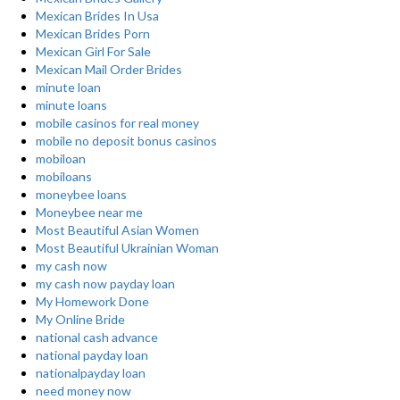
Mexican Brides In Usa
Mexican Brides Porn
Mexican Girl For Sale
Mexican Mail Order Brides
minute loan
minute loans
mobile casinos for real money
mobile no deposit bonus casinos
mobiloan
mobiloans
moneybee loans
Moneybee near me
Most Beautiful Asian Women
Most Beautiful Ukrainian Woman
my cash now
my cash now payday loan
My Homework Done
My Online Bride
national cash advance
national payday loan
nationalpayday loan
need money now