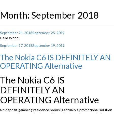
Month: September 2018
Posted
September 24, 2018
September 25, 2019
on
Hello World!
Posted
September 17, 2018
September 19, 2019
on
The Nokia C6 IS DEFINITELY AN
OPERATING Alternative
The Nokia C6 IS
DEFINITELY AN
OPERATING Alternative
No deposit gambling residence bonus is actually a promotional solution